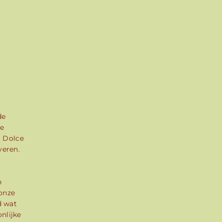
de
de
. Dolce
veren.
n
 onze
d wat
nlijke