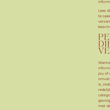
inform
Lees d
te ope
verzam
beschr
PE
DI
V
Wannee
inform
jou of
omvat 
is, zo
redeli
catego
gevolg
met de