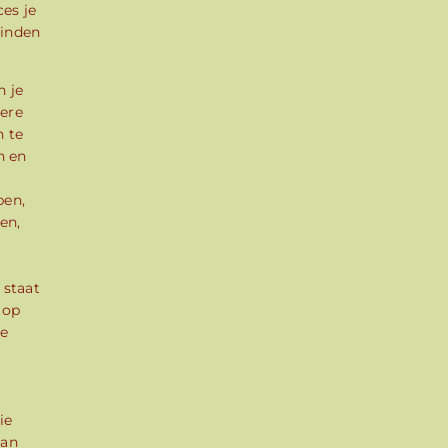
es je
einden
 je
dere
n te
n en
pen,
en,
 staat
 op
ie
ie
van