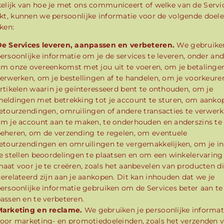
elijk van hoe je met ons communiceert of welke van de Servic
kt, kunnen we persoonlijke informatie voor de volgende doel
ken:
e Services leveren, aanpassen en verbeteren.
We gebruiken
ersoonlijke informatie om je de services te leveren, onder an
m onze overeenkomst met jou uit te voeren, om je betalinge
erwerken, om je bestellingen af te handelen, om je voorkeure
rtikelen waarin je geïnteresseerd bent te onthouden, om je
eldingen met betrekking tot je account te sturen, om aanko
etourzendingen, omruilingen of andere transacties te verwerk
m je account aan te maken, te onderhouden en anderszins te
eheren, om de verzending te regelen, om eventuele
etourzendingen en omruilingen te vergemakkelijken, om je in
e stellen beoordelingen te plaatsen en om een winkelervaring
aat voor je te creëren, zoals het aanbevelen van producten d
erelateerd zijn aan je aankopen. Dit kan inhouden dat we je
ersoonlijke informatie gebruiken om de Services beter aan te
assen en te verbeteren.
arketing en reclame.
We gebruiken je persoonlijke informat
oor marketing- en promotiedoeleinden, zoals het verzenden 