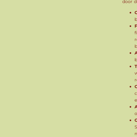
door d
b
F
f
r
b
b
w
r
c
e
o
G
S
n