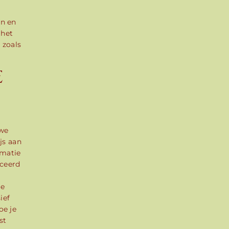
en en
 het
 zoals
E
 we
js aan
rmatie
iceerd
de
ief
oe je
st