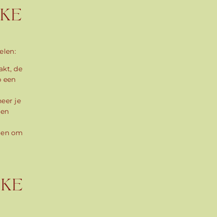
JKE
elen:
akt, de
p een
eer je
 en
elen om
JKE