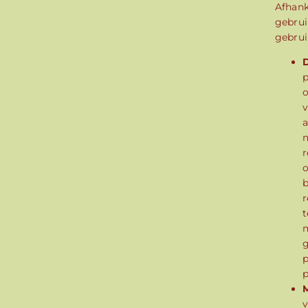
Afhank
gebrui
gebrui
D
p
o
v
a
m
r
o
b
r
t
m
g
p
p
M
v