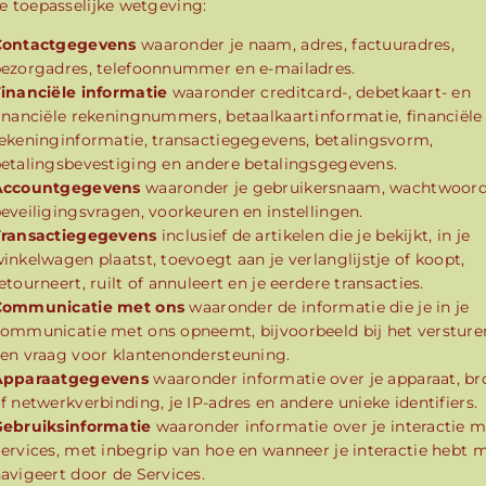
e toepasselijke wetgeving:
Contactgegevens
waaronder je naam, adres, factuuradres,
ezorgadres, telefoonnummer en e-mailadres.
inanciële informatie
waaronder creditcard-, debetkaart- en
inanciële rekeningnummers, betaalkaartinformatie, financiële
ekeninginformatie, transactiegegevens, betalingsvorm,
etalingsbevestiging en andere betalingsgegevens.
Accountgegevens
waaronder je gebruikersnaam, wachtwoord
eveiligingsvragen, voorkeuren en instellingen.
Transactiegegevens
inclusief de artikelen die je bekijkt, in je
inkelwagen plaatst, toevoegt aan je verlanglijstje of koopt,
etourneert, ruilt of annuleert en je eerdere transacties.
Communicatie met ons
waaronder de informatie die je in je
ommunicatie met ons opneemt, bijvoorbeeld bij het versture
en vraag voor klantenondersteuning.
Apparaatgegevens
waaronder informatie over je apparaat, b
f netwerkverbinding, je IP-adres en andere unieke identifiers.
ebruiksinformatie
waaronder informatie over je interactie m
ervices, met inbegrip van hoe en wanneer je interactie hebt m
avigeert door de Services.