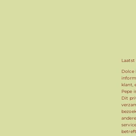
Laatst
Dolce 
inform
klant,
Pepe i
Dit pr
verzam
bezoek
andere
servic
betref