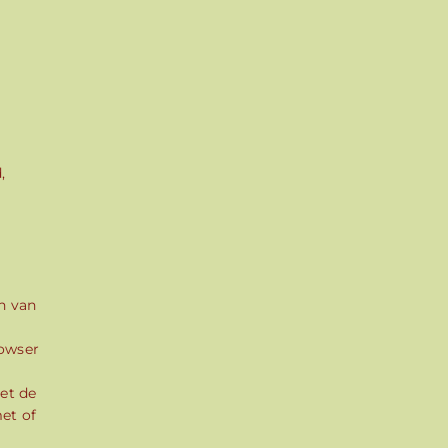
,
n van
rowser
et de
et of