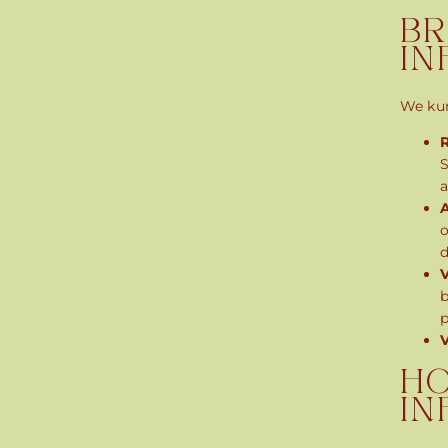
BR
IN
We kun
R
S
a
A
o
d
V
b
p
V
HO
IN