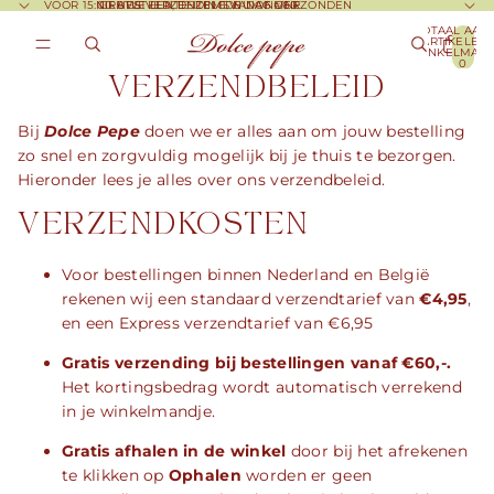
VOOR 15:00 BESTELD, DEZELFDE DAG VERZONDEN
NIEUWE LENTE ITEMS NU ONLINE
GRATIS VERZENDING VANAF €60
TOTAAL AAN
ARTIKELEN 
WINKELMAND
0
VERZENDBELEID
Bij
Dolce Pepe
doen we er alles aan om jouw bestelling
zo snel en zorgvuldig mogelijk bij je thuis te bezorgen.
Hieronder lees je alles over ons verzendbeleid.
VERZENDKOSTEN
Voor bestellingen binnen Nederland en België
rekenen wij een standaard verzendtarief van
€4,95
,
en een Express verzendtarief van €6,95
Gratis verzending bij bestellingen vanaf €60,-.
Het kortingsbedrag wordt automatisch verrekend
in je winkelmandje.
Gratis afhalen in de winkel
door bij het afrekenen
te klikken op
Ophalen
worden er geen