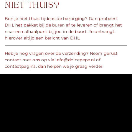
NIET THUIS?
Ben je niet thuis tijdens de bezorging? Dan probeert
DHL het pakket bij de buren af te leveren of brengt het
naar een afhaalpunt bij jou in de buurt. Je ontvangt
hierover altijd een bericht van DHL.
Heb je nog vragen over de verzending? Neem gerust
contact met ons op via info@dolcepepe.nl of
contactpagina
, dan helpen we je graag verder.