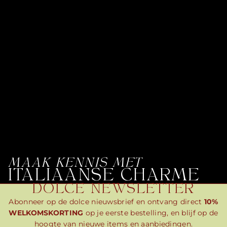
MAAK KENNIS MET
ITALIAANSE CHARME
DOLCE NEWSLETTER
Abonneer op de dolce nieuwsbrief en ontvang direct
10%
WELKOMSKORTING
op je eerste bestelling, en blijf op de
hoogte van nieuwe items en aanbiedingen.